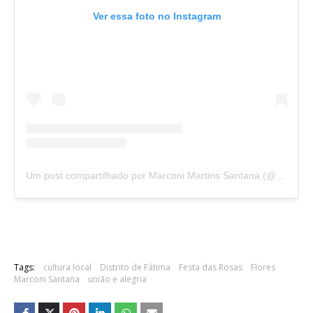
Ver essa foto no Instagram
Um post compartilhado por Marconi Martins Santana (@marconimsantana)
Tags:
cultura local
Distrito de Fátima
Festa das Rosas
Flores
Marconi Santana
união e alegria