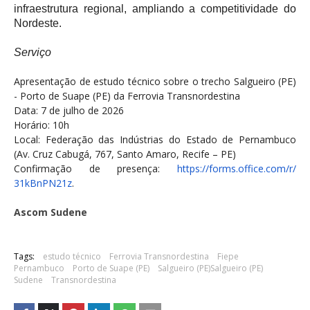
infraestrutura regional, ampliando a competitividade do
Nordeste.
Serviço
Apresentação de estudo técnico sobre o trecho Salgueiro (PE)
- Porto de Suape (PE) da Ferrovia Transnordestina
Data: 7 de julho de 2026
Horário: 10h
Local: Federação das Indústrias do Estado de Pernambuco
(Av. Cruz Cabugá, 767, Santo Amaro, Recife – PE)
Confirmação de presença:
https://forms.office.com/r/
31kBnPN21z
.
Ascom Sudene
Tags:
estudo técnico
Ferrovia Transnordestina
Fiepe
Pernambuco
Porto de Suape (PE)
Salgueiro (PE)Salgueiro (PE)
Sudene
Transnordestina