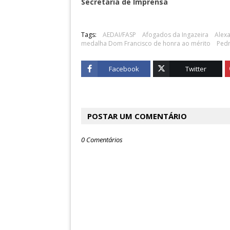
Secretaria de Imprensa
Tags:
AEDAI/FASP
Afogados da Ingazeira
Alexa
medalha Dom Francisco de honra ao mérito
Ped
Facebook
Twitter
POSTAR UM COMENTÁRIO
0 Comentários