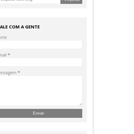
FALE COM A GENTE
ome
mail
*
ensagem
*