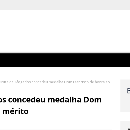
eitura de Afogados concedeu medalha Dom Francisco de honra ao
dos concedeu medalha Dom
o mérito