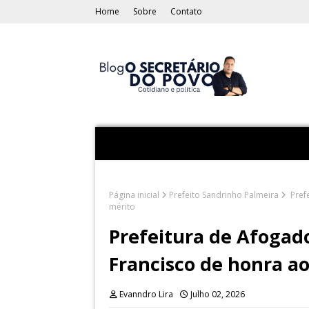
Home
Sobre
Contato
Página inicial
Prefeito Sandrinho Palmeira
Pref
mérito
Prefeitura de Afoga
Francisco de honra a
Evanndro Lira
Julho 02, 2026