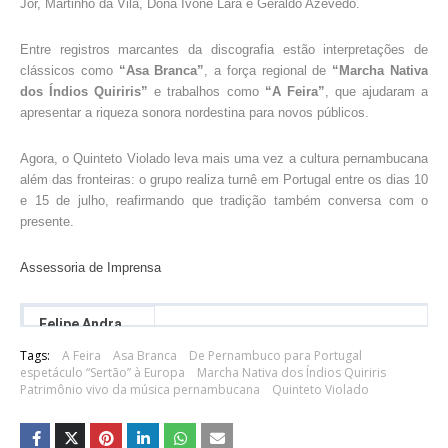
Jor, Martinho da Vila, Dona Ivone Lara e Geraldo Azevedo.
Entre registros marcantes da discografia estão interpretações de
clássicos como
“Asa Branca”
, a força regional de
“Marcha Nativa
dos Índios Quiriris”
e trabalhos como
“A Feira”
, que ajudaram a
apresentar a riqueza sonora nordestina para novos públicos.
Agora, o Quinteto Violado leva mais uma vez a cultura pernambucana
além das fronteiras: o grupo realiza turnê em Portugal entre os dias 10
e 15 de julho, reafirmando que tradição também conversa com o
presente.
Assessoria de Imprensa
Felipe Andrade
Tags:
A Feira
Asa Branca
De Pernambuco para Portugal
espetáculo “Sertão” à Europa
Marcha Nativa dos Índios Quiriris
Patrimônio vivo da música pernambucana
Quinteto Violado