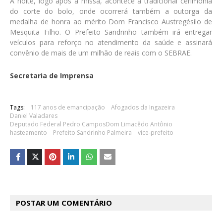
À noite, logo após a missa, acontece a tradicional cerimônia
do corte do bolo, onde ocorrerá também a outorga da
medalha de honra ao mérito Dom Francisco Austregésilo de
Mesquita Filho. O Prefeito Sandrinho também irá entregar
veículos para reforço no atendimento da saúde e assinará
convênio de mais de um milhão de reais com o SEBRAE.
Secretaria de Imprensa
Tags:
117 anos de emancipação
Afogados da Ingazeira
Daniel Valadares
Deputado Federal Pedro CamposDom Limacêdo Antônio
hasteamento
Prefeito Sandrinho Palmeira
vice-prefeito
POSTAR UM COMENTÁRIO