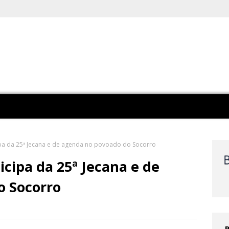
pa da 25ª Jecana e de agenda no povoado do Socorro
cipa da 25ª Jecana e de
o Socorro