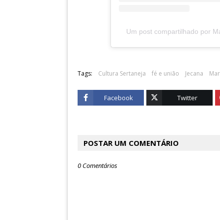
Um post compartilhado por M
Tags:
Cultura Sertaneja
fé e união
Jecana
Mar
Facebook
Twitter
POSTAR UM COMENTÁRIO
0 Comentários