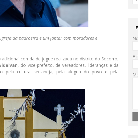
la igreja da padroeira e um jantar com moradores e
N
E-
tradicional corrida de jegue realizada no distrito do Socorro,
Gidelvan
, do vice-prefeito, de vereadores, lideranças e da
 pela cultura sertaneja, pela alegria do povo e pela
M