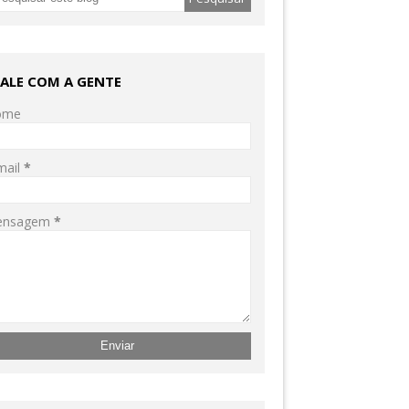
FALE COM A GENTE
ome
mail
*
ensagem
*