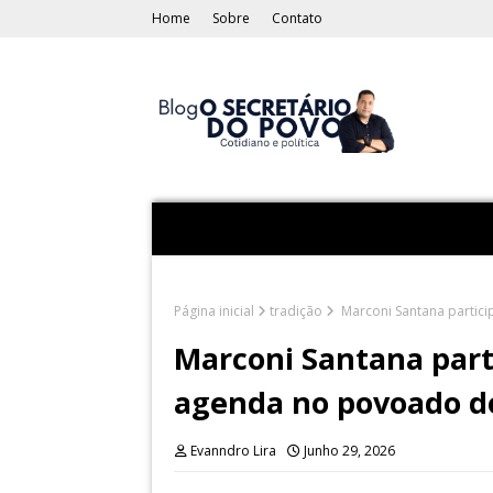
Home
Sobre
Contato
Página inicial
tradição
Marconi Santana partici
Marconi Santana parti
agenda no povoado d
Evanndro Lira
Junho 29, 2026