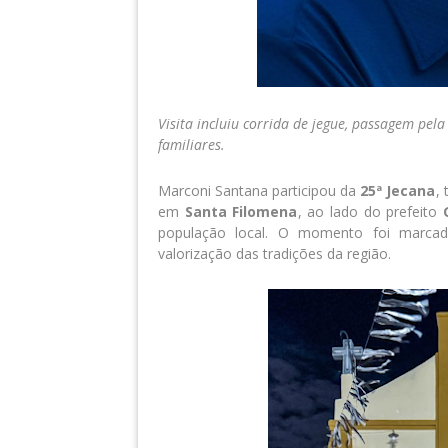
Visita incluiu corrida de jegue, passagem pe
familiares.
Marconi Santana participou da
25ª Jecana
, 
em
Santa Filomena
, ao lado do prefeito
população local. O momento foi marcado
valorização das tradições da região.