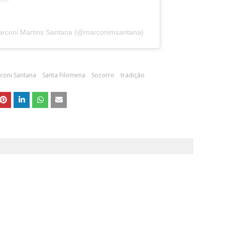
arconi Martins Santana (@marconimsantana)
coni Santana
Santa Filomena
Socorro
tradição