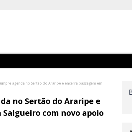
umpre agenda no Sertão do Araripe e encerra passagem em
a no Sertão do Araripe e
 Salgueiro com novo apoio