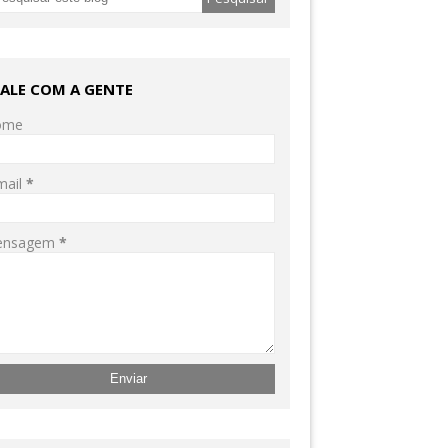
FALE COM A GENTE
ome
mail
*
ensagem
*