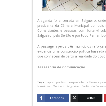
A agenda foi encerrada em Salgueiro, ond
presidente da Câmara Municipal por dois
Comerciantes e pessoas com forte víncul
Salgueiro, pelo Sertão e por todo Pernambu
A passagem pelos três municípios reforça 
evidencia uma construção política baseada 
que conhecem de perto a realidade do pov
Assessoria de Comunicação
Tags:
apoio político
ex-prefeito de Flores e pr
Nemédio
Ouricuri
Salgueiro
Sertão de Perna
Facebook
Twitter