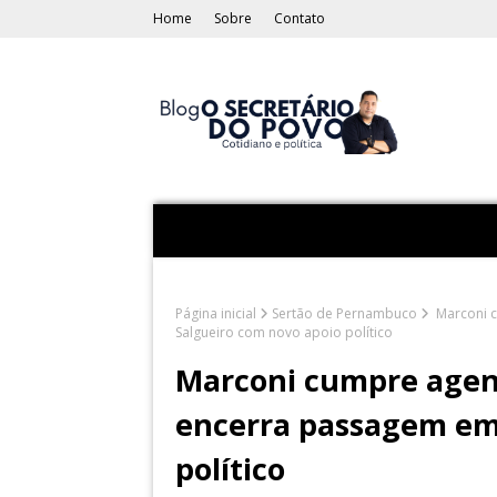
Home
Sobre
Contato
Página inicial
Sertão de Pernambuco
Marconi c
Salgueiro com novo apoio político
Marconi cumpre agend
encerra passagem em
político