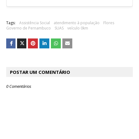
Tags:
Assistência Social
atendimento à população
Flores
Governo de Pernambuco
SUAS
veículo 0km
POSTAR UM COMENTÁRIO
0 Comentários