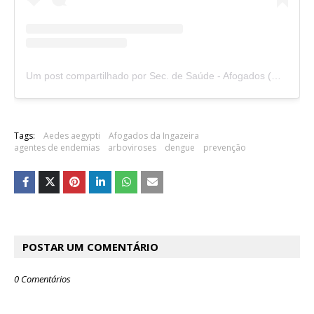
Um post compartilhado por Sec. de Saúde - Afogados (@saudeafogadosdaingazeira)
Tags:
Aedes aegypti
Afogados da Ingazeira
agentes de endemias
arboviroses
dengue
prevenção
POSTAR UM COMENTÁRIO
0 Comentários