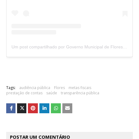
Um post compartilhado por Governo Municipal de Flores (@prefeituradeflores)
Tags:
audiência pública
Flores
metas fiscais
prestação de contas
saúde
transparência pública
POSTAR UM COMENTÁRIO