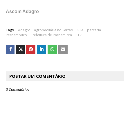
Ascom Adagro
Tags:
Adagro
agropecuária no Sertão
GTA
parceria
Pernambuco
Prefeitura de Parnamirim
PTV
POSTAR UM COMENTÁRIO
0 Comentários