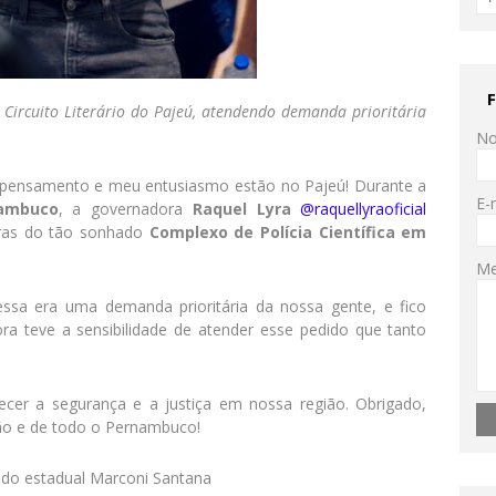
 Circuito Literário do Pajeú, atendendo demanda prioritária
N
ensamento e meu entusiasmo estão no Pajeú! Durante a
E-
nambuco
, a governadora
Raquel Lyra
@raquellyraoficial
obras do tão sonhado
Complexo de Polícia Científica em
M
ssa era uma demanda prioritária da nossa gente, e fico
a teve a sensibilidade de atender esse pedido que tanto
lecer a segurança e a justiça em nossa região. Obrigado,
tão e de todo o Pernambuco!
ado estadual Marconi Santana