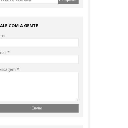
FALE COM A GENTE
ome
mail
*
ensagem
*