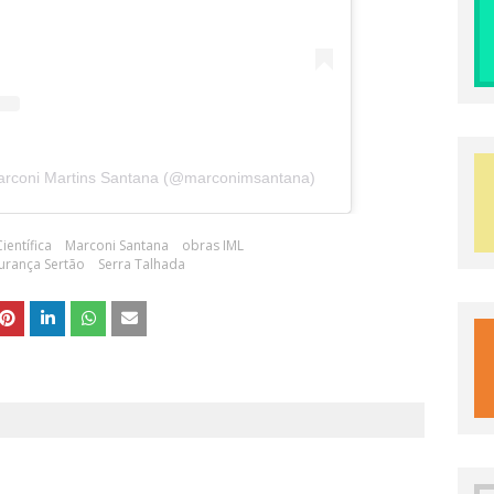
arconi Martins Santana (@marconimsantana)
ientífica
Marconi Santana
obras IML
urança Sertão
Serra Talhada