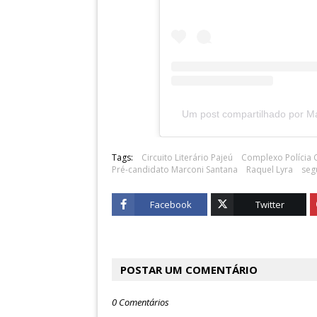
Um post compartilhado por M
Tags:
Circuito Literário Pajeú
Complexo Polícia C
Pré-candidato Marconi Santana
Raquel Lyra
seg
Facebook
Twitter
POSTAR UM COMENTÁRIO
0 Comentários