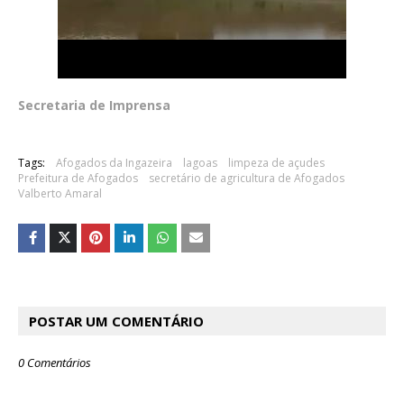
Secretaria de Imprensa
Tags:
Afogados da Ingazeira
lagoas
limpeza de açudes
Prefeitura de Afogados
secretário de agricultura de Afogados
Valberto Amaral
POSTAR UM COMENTÁRIO
0 Comentários