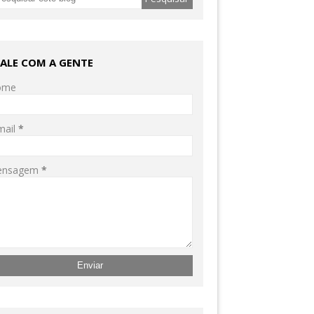
FALE COM A GENTE
ome
mail
*
ensagem
*