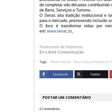
de completar oito décadas contribuindo 
de Bens, Serviços e Turismo.
O Senac alia tradição institucional e 
para o mercado, promovendo inclusão so
O foco é transformar vidas por me
em:
www.senac.br
.
Assessoria de Imprensa:
Ex-Libris Comunicação
Tags:
Fórum Setorial
futuro das profissões no 
Facebook
Twitter
POSTAR UM COMENTÁRIO
0 Comentários