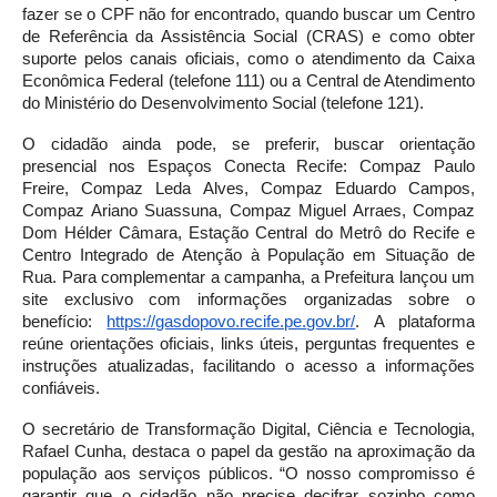
fazer se o CPF não for encontrado, quando buscar um Centro
de Referência da Assistência Social (CRAS) e como obter
suporte pelos canais oficiais, como o atendimento da Caixa
Econômica Federal (telefone 111) ou a Central de Atendimento
do Ministério do Desenvolvimento Social (telefone 121).
O cidadão ainda pode, se preferir, buscar orientação
presencial nos Espaços Conecta Recife: Compaz Paulo
Freire, Compaz Leda Alves, Compaz Eduardo Campos,
Compaz Ariano Suassuna, Compaz Miguel Arraes, Compaz
Dom Hélder Câmara, Estação Central do Metrô do Recife e
Centro Integrado de Atenção à População em Situação de
Rua. Para complementar a campanha, a Prefeitura lançou um
site exclusivo com informações organizadas sobre o
benefício:
https://gasdopovo.recife.pe.
gov.br/
. A plataforma
reúne orientações oficiais, links úteis, perguntas frequentes e
instruções atualizadas, facilitando o acesso a informações
confiáveis.
O secretário de Transformação Digital, Ciência e Tecnologia,
Rafael Cunha, destaca o papel da gestão na aproximação da
população aos serviços públicos. “O nosso compromisso é
garantir que o cidadão não precise decifrar sozinho como