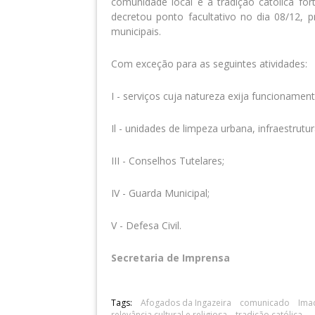
comunidade local e a tradição católica fo
decretou ponto facultativo no dia 08/12, p
municipais.
Com exceção para as seguintes atividades:
I - serviços cuja natureza exija funcioname
Il - unidades de limpeza urbana, infraestrutur
III - Conselhos Tutelares;
IV - Guarda Municipal;
V - Defesa Civil.
Secretaria de Imprensa
Tags:
Afogados da Ingazeira
comunicado
Ima
relevância cultural e religiosa
tradição católica