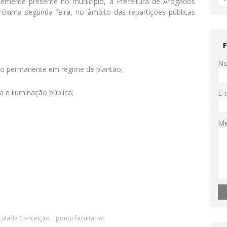
rtemente presente no município, a Prefeitura de Afogados
róxima segunda feira, no âmbito das repartições públicas
N
nto permanente em regime de plantão;
a e iluminação pública;
E-
M
culada Conceição
ponto facultativo