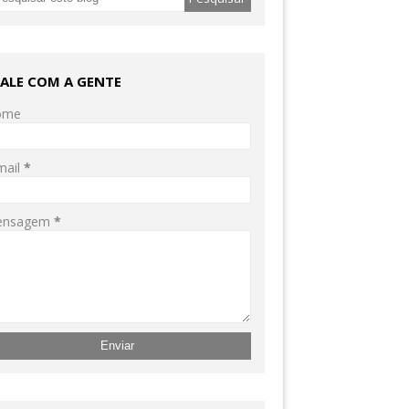
FALE COM A GENTE
ome
mail
*
ensagem
*