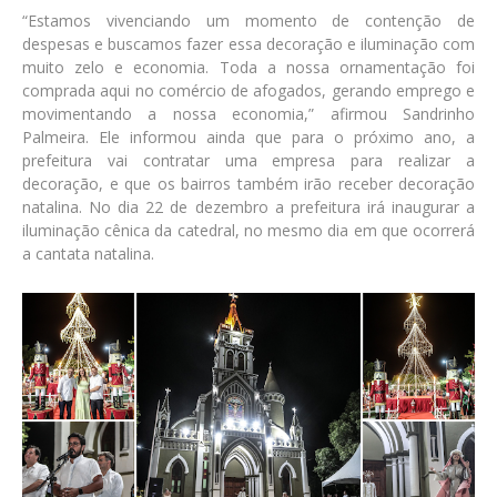
“Estamos vivenciando um momento de contenção de
despesas e buscamos fazer essa decoração e iluminação com
muito zelo e economia. Toda a nossa ornamentação foi
comprada aqui no comércio de afogados, gerando emprego e
movimentando a nossa economia,” afirmou Sandrinho
Palmeira. Ele informou ainda que para o próximo ano, a
prefeitura vai contratar uma empresa para realizar a
decoração, e que os bairros também irão receber decoração
natalina. No dia 22 de dezembro a prefeitura irá inaugurar a
iluminação cênica da catedral, no mesmo dia em que ocorrerá
a cantata natalina.