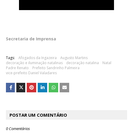
Secretaria de Imprensa
Tags:
Afogados da Ingazeira
Augusto Martins
decoração e iluminação natalinas
decoração natalina
Natal
Padre Renato
Prefeito Sandrinho Palmeira
vice-prefeito Daniel Valadares
POSTAR UM COMENTÁRIO
0 Comentários