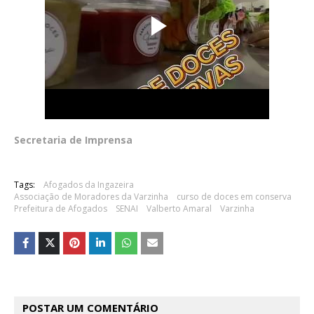
Secretaria de Imprensa
Tags:
Afogados da Ingazeira
Associação de Moradores da Varzinha
curso de doces em conserva
Prefeitura de Afogados
SENAI
Valberto Amaral
Varzinha
POSTAR UM COMENTÁRIO