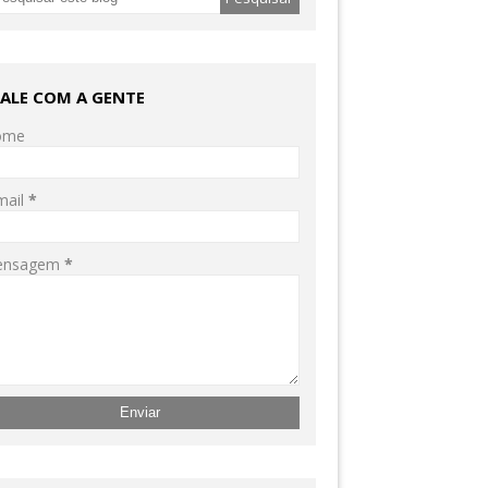
FALE COM A GENTE
ome
mail
*
ensagem
*