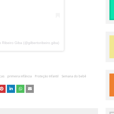
 Ribeiro Giba (@gilbertoribeiro.giba)
icas
primeira infância
Proteção Infantil
Semana do bebê