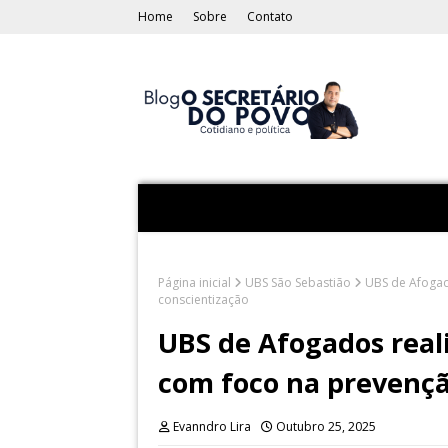
Home
Sobre
Contato
Página inicial
UBS São Sebastião
UBS de Afogad
conscientização
UBS de Afogados real
com foco na prevençã
Evanndro Lira
Outubro 25, 2025