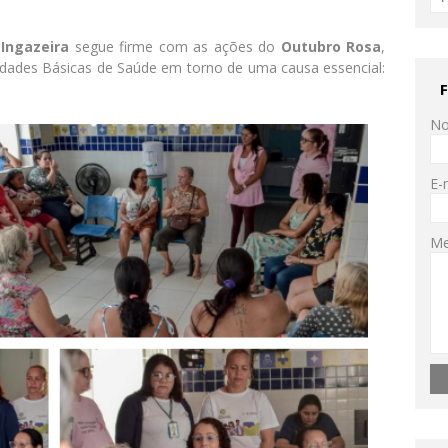
Ingazeira
segue firme com as ações do
Outubro Rosa
,
nidades Básicas de Saúde em torno de uma causa essencial:
N
E-
M