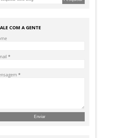
FALE COM A GENTE
ome
mail
*
ensagem
*