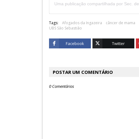
Tags:
Afogados da Ingazeira
câncer de mama
UBS São Sebastião
Facebook
Twitter
POSTAR UM COMENTÁRIO
0 Comentários