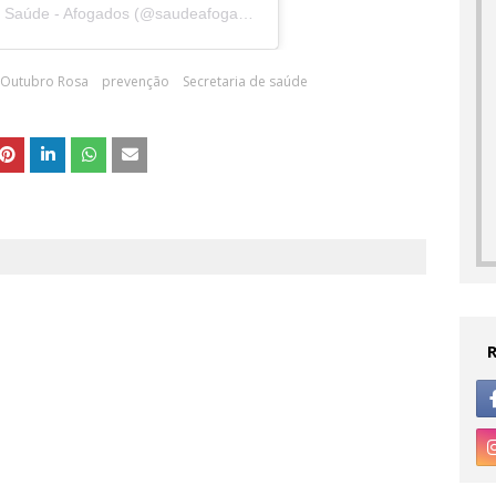
Uma publicação compartilhada por Sec. de Saúde - Afogados (@saudeafogadosdaingazeira)
Outubro Rosa
prevenção
Secretaria de saúde