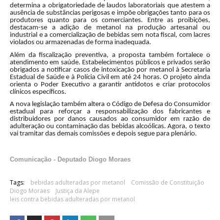
determina a obrigatoriedade de laudos laboratoriais que atestem a
ausência de substâncias perigosas e impõe obrigações tanto para os
produtores quanto para os comerciantes. Entre as proibições,
destacam-se a adição de metanol na produção artesanal ou
industrial e a comercialização de bebidas sem nota fiscal, com lacres
violados ou armazenadas de forma inadequada.
Além da fiscalização preventiva, a proposta também fortalece o
atendimento em saúde. Estabelecimentos públicos e privados serão
obrigados a notificar casos de intoxicação por metanol à Secretaria
Estadual de Saúde e à Polícia Civil em até 24 horas. O projeto ainda
orienta o Poder Executivo a garantir antídotos e criar protocolos
clínicos específicos.
A nova legislação também altera o Código de Defesa do Consumidor
estadual para reforçar a responsabilização dos fabricantes e
distribuidores por danos causados ao consumidor em razão de
adulteração ou contaminação das bebidas alcoólicas. Agora, o texto
vai tramitar das demais comissões e depois segue para plenário.
Comunicação - Deputado Diogo Moraes
Tags:
bebidas adulteradas por metanol
Comissão de Constituição
Diogo Moraes
Justiça da Alepe
leis contra bebidas adulteradas por metanol