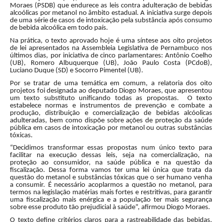
Moraes (PSDB) que endurece as leis contra adulteração de bebidas
alcoólicas por metanol no âmbito estadual. A iniciativa surge depois
de uma série de casos de intoxicação pela substância após consumo
de bebida alcoólica em todo país.
Na prática, o texto aprovado hoje é uma síntese aos oito projetos
de lei apresentados na Assembleia Legislativa de Pernambuco nos
últimos dias, por iniciativa de cinco parlamentares: Antônio Coelho
(UB), Romero Albuquerque (UB), João Paulo Costa (PCdoB),
Luciano Duque (SD) e Socorro Pimentel (UB).
Por se tratar de uma temática em comum, a relatoria dos oito
projetos foi designada ao deputado Diogo Moraes, que apresentou
um texto substituto unificando todas as propostas. O texto
estabelece normas e instrumentos de prevenção e combate a
produção, distribuição e comercialização de bebidas alcóolicas
adulteradas, bem como dispõe sobre ações de proteção da saúde
pública em casos de intoxicação por metanol ou outras substâncias
tóxicas.
“Decidimos transformar essas propostas num único texto para
facilitar na execução dessas leis, seja na comercialização, na
proteção ao consumidor, na saúde pública e na questão da
fiscalização. Dessa forma vamos ter uma lei única que trata da
questão do metanol e substâncias tóxicas que o ser humano venha
a consumir. É necessário acoplarmos a questão no metanol, para
termos na legislação matérias mais fortes e restritivas, para garantir
uma fiscalização mais enérgica e a população ter mais segurança
sobre esse produto tão prejudicial à saúde”, afirmou Diogo Moraes.
O texto define critérios claros para a rastreabilidade das bebidas,