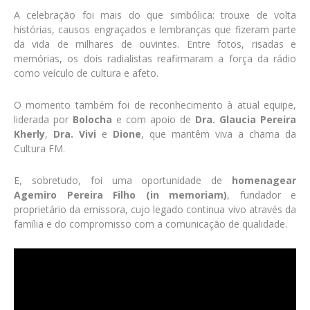
A celebração foi mais do que simbólica: trouxe de volta
histórias, causos engraçados e lembranças que fizeram parte
da vida de milhares de ouvintes. Entre fotos, risadas e
memórias, os dois radialistas reafirmaram a força da rádio
como veículo de cultura e afeto.
O momento também foi de reconhecimento à atual equipe,
liderada por
Bolocha
e com apoio de
Dra. Glaucia Pereira
Kherly
,
Dra. Vivi
e
Dione
, que mantêm viva a chama da
Cultura FM.
E, sobretudo, foi uma oportunidade de
homenagear
Agemiro Pereira Filho (in memoriam)
, fundador e
proprietário da emissora, cujo legado continua vivo através da
família e do compromisso com a comunicação de qualidade.