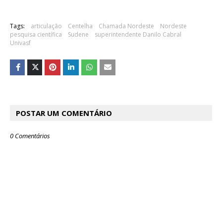
Tags:
articulação
Centelha
Chamada Nordeste
Nordeste
pesquisa científica
Sudene
superintendente Danilo Cabral
Univasf
POSTAR UM COMENTÁRIO
0 Comentários