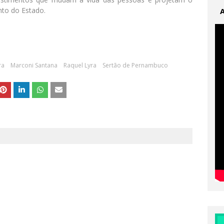
to do Estado.
ra
Marconi Santana
Raquel Lyra
Sertão de Pernambuco