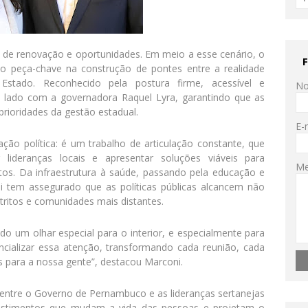
e renovação e oportunidades. Em meio a esse cenário, o
o peça-chave na construção de pontes entre a realidade
stado. Reconhecido pela postura firme, acessível e
N
 lado com a governadora Raquel Lyra, garantindo que as
rioridades da gestão estadual.
E-
ção política: é um trabalho de articulação constante, que
 lideranças locais e apresentar soluções viáveis para
M
tos. Da infraestrutura à saúde, passando pela educação e
 tem assegurado que as políticas públicas alcancem não
ritos e comunidades mais distantes.
 um olhar especial para o interior, e especialmente para
ializar essa atenção, transformando cada reunião, cada
is para a nossa gente”, destacou Marconi.
a entre o Governo de Pernambuco e as lideranças sertanejas
estimentos que mudam a vida das pessoas e projetam o