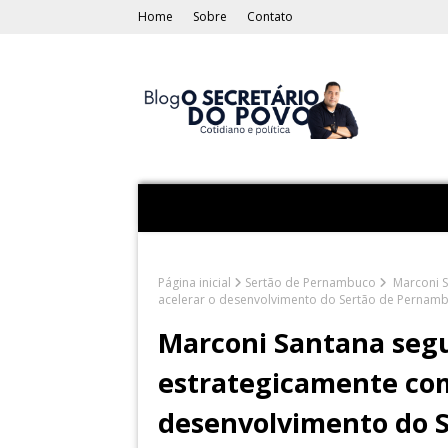
Home
Sobre
Contato
Página inicial
Sertão de Pernambuco
Marconi S
acelerar o desenvolvimento do Sertão de Pernam
Marconi Santana seg
estrategicamente com
desenvolvimento do 