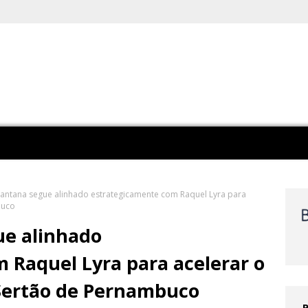
antana segue alinhado estrategicamente com Raquel Lyra para
buco
ue alinhado
 Raquel Lyra para acelerar o
Sertão de Pernambuco