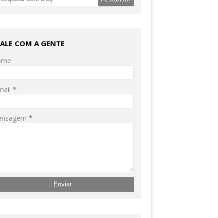
FALE COM A GENTE
ome
mail
*
ensagem
*