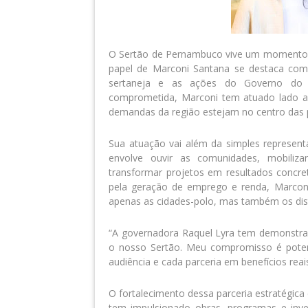
O Sertão de Pernambuco vive um momento d
papel de Marconi Santana se destaca com
sertaneja e as ações do Governo do E
comprometida, Marconi tem atuado lado a
demandas da região estejam no centro das p
Sua atuação vai além da simples representa
envolve ouvir as comunidades, mobilizar
transformar projetos em resultados concre
pela geração de emprego e renda, Marconi
apenas as cidades-polo, mas também os dist
“A governadora Raquel Lyra tem demonstrado
o nosso Sertão. Meu compromisso é potenc
audiência e cada parceria em benefícios rea
O fortalecimento dessa parceria estratégic
tem impulsionado obras, programas e inv