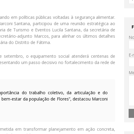
ndo em políticas públicas voltadas à segurança alimentar.
arconi Santana
, participou de uma reunião estratégica ao
ária de Turismo e Eventos
Lucila Santana
, da secretária de
cretário-adjunto
Marcos
, para alinhar os últimos detalhes
N
ária
do
Distrito de Fátima
.
E-
de setembro
, o equipamento social atenderá
centenas de
resentando um passo decisivo no fortalecimento da
rede de
M
rtância do trabalho coletivo, da articulação e do
bem-estar da população de Flores”, destacou Marconi
rometida em transformar planejamento em ação concreta,