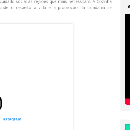
cuidado social
às regiões que mais necessitam. A Cozinha
onde o respeito à vida e a promoção da cidadania se
o Instagram