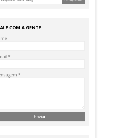
FALE COM A GENTE
ome
mail
*
ensagem
*