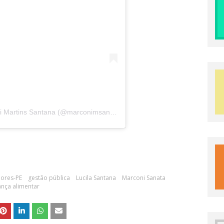
Uma publicação compartilhada por Marconi Martins Santana (@marconimsantana)
lores-PE
gestão pública
Lucila Santana
Marconi Sanata
nça alimentar