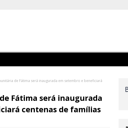
nitária de Fátima será inaugurada em setembro e beneficiará
de Fátima será inaugurada
ciará centenas de famílias