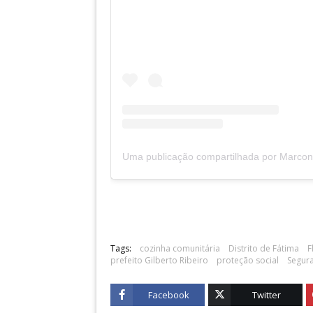
Tags:
cozinha comunitária
Distrito de Fátima
F
prefeito Gilberto Ribeiro
proteção social
Segura
Facebook
Twitter