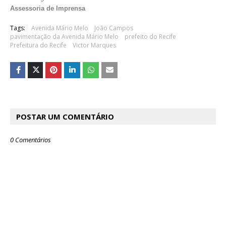
Assessoria de Imprensa
Tags:
Avenida Mário Melo
João Campos
pavimentação da Avenida Mário Melo
prefeito do Recife
Prefeitura do Recife
Victor Marques
POSTAR UM COMENTÁRIO
0 Comentários