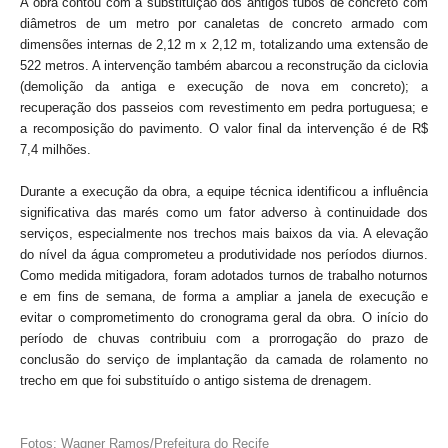
A obra contou com a substituição dos antigos tubos de concreto com
diâmetros de um metro por canaletas de concreto armado com
dimensões internas de 2,12 m x 2,12 m, totalizando uma extensão de
522 metros. A intervenção também abarcou a reconstrução da ciclovia
(demolição da antiga e execução de nova em concreto); a
recuperação dos passeios com revestimento em pedra portuguesa; e
a recomposição do pavimento. O valor final da intervenção é de R$
7,4 milhões.
Durante a execução da obra, a equipe técnica identificou a influência
significativa das marés como um fator adverso à continuidade dos
serviços, especialmente nos trechos mais baixos da via. A elevação
do nível da água comprometeu a produtividade nos períodos diurnos.
Como medida mitigadora, foram adotados turnos de trabalho noturnos
e em fins de semana, de forma a ampliar a janela de execução e
evitar o comprometimento do cronograma geral da obra. O início do
período de chuvas contribuiu com a prorrogação do prazo de
conclusão do serviço de implantação da camada de rolamento no
trecho em que foi substituído o antigo sistema de drenagem.
Fotos: Wagner Ramos/Prefeitura do Recife