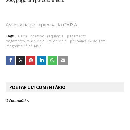
200, pago em parcela única.
Assessoria de Imprensa da CAIXA
Tags:
Caixa
ncentivo Frequência
pagamento
pagamento Pé-de-Meia
Pé-de-Meia
poupança CAIXA Tem
Programa Pé-de-Meia
POSTAR UM COMENTÁRIO
0 Comentários