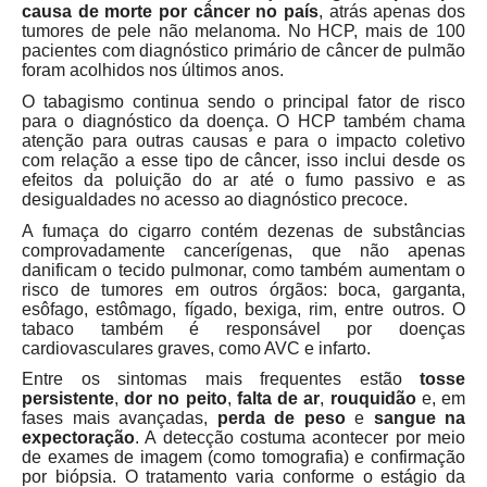
causa de morte por câncer no país
, atrás apenas dos
tumores de pele não melanoma. No HCP, mais de 100
pacientes com diagnóstico primário de câncer de pulmão
foram acolhidos nos últimos anos.
O tabagismo continua sendo o principal fator de risco
para o diagnóstico da doença. O HCP também chama
atenção para outras causas e para o impacto coletivo
com relação a esse tipo de câncer, isso inclui desde os
efeitos da poluição do ar até o fumo passivo e as
desigualdades no acesso ao diagnóstico precoce.
A fumaça do cigarro contém dezenas de substâncias
comprovadamente cancerígenas, que não apenas
danificam o tecido pulmonar, como também aumentam o
risco de tumores em outros órgãos: boca, garganta,
esôfago, estômago, fígado, bexiga, rim, entre outros. O
tabaco também é responsável por doenças
cardiovasculares graves, como AVC e infarto.
Entre os sintomas mais frequentes estão
tosse
persistente
,
dor no peito
,
falta de ar
,
rouquidão
e, em
fases mais avançadas,
perda de peso
e
sangue na
expectoração
. A detecção costuma acontecer por meio
de exames de imagem (como tomografia) e confirmação
por biópsia. O tratamento varia conforme o estágio da