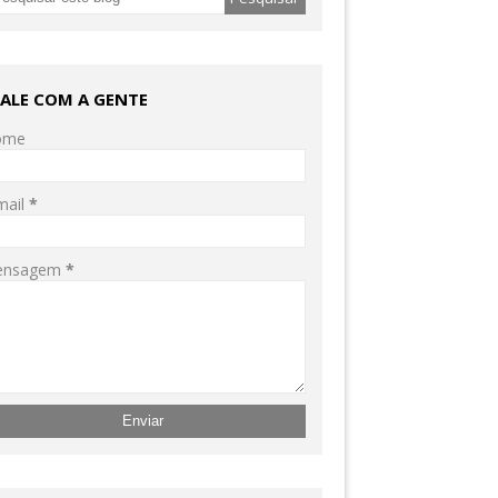
FALE COM A GENTE
ome
mail
*
ensagem
*