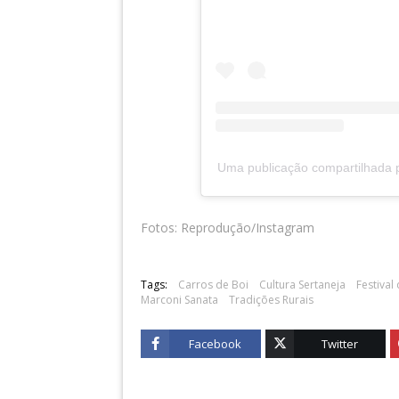
Uma publicação compartilhada po
Fotos: Reprodução/Instagram
Tags:
Carros de Boi
Cultura Sertaneja
Festival
Marconi Sanata
Tradições Rurais
Facebook
Twitter