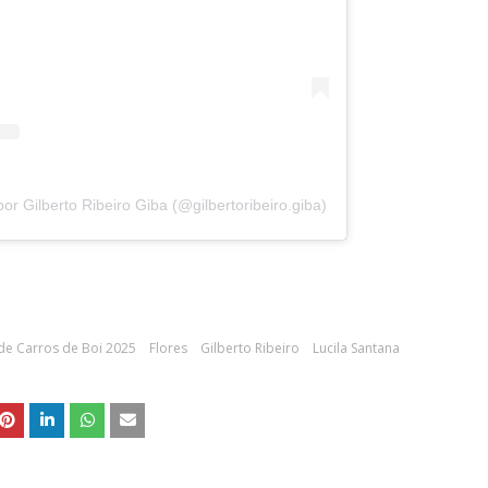
r Gilberto Ribeiro Giba (@gilbertoribeiro.giba)
 de Carros de Boi 2025
Flores
Gilberto Ribeiro
Lucila Santana