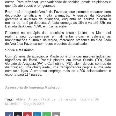
outros. Para refrescar, uma variedade de bebidas, desde caipirinhas e
quentão até sucos e refrigerantes.
Este será o segundo Arraiá da Fazenda, que promete encantar com
decoração temática e muita animação. A equipe da Recrearte
garantirá a diversão da criançada, enquanto os adultos curtem o
melhor do forró pé-de-serra. A festa começa às 16h e vai até 22h, na
Estrada de Aldeia, 4890, em Camaragibe.
Presente no cardápio das principais festas juninas, a Masterboi
reafirma seu compromisso em alimentar vidas e valorizar as
manifestações culturais da região, marcando presença no São João
do Arraiá da Fazenda com seus produtos de qualidade.
Sobre a Masterboi
Com 25 anos de atuação, a Masterboi é uma das maiores indústrias
frigoríficas do Brasil. Possui plantas em Nova Olinda (TO), São
Geraldo do Araguaia (PA) e Canhotinho (PE), além de dois centros de
distribuição, uma charqueada, uma transportadora própria e uma rede
com seis lojas. A empresa emprega mais de 4.200 colaboradores e
exporta para 117 países.
Assessoria de Imprensa Masterboi
Tags:
Aldeia
Arraiá da Fazenda
Camaragibe
Fazenda TBA
Masterboi
São João 2025