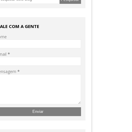
FALE COM A GENTE
ome
mail
*
ensagem
*