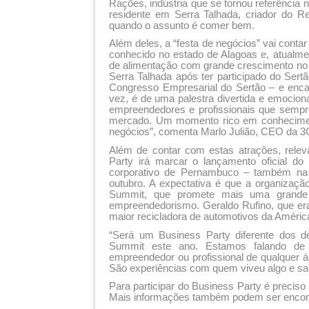
Rações, indústria que se tornou referência n
residente em Serra Talhada, criador do Re
quando o assunto é comer bem.
Além deles, a “festa de negócios” vai cont
conhecido no estado de Alagoas e, atualme
de alimentação com grande crescimento no B
Serra Talhada após ter participado do Se
Congresso Empresarial do Sertão – e encan
vez, é de uma palestra divertida e emocion
empreendedores e profissionais que sempre
mercado. Um momento rico em conheciment
negócios”, comenta Marlo Julião, CEO da 3
Além de contar com estas atrações, rele
Party irá marcar o lançamento oficial d
corporativo de Pernambuco – também na 
outubro. A expectativa é que a organizaç
Summit, que promete mais uma grande 
empreendedorismo. Geraldo Rufino, que era 
maior recicladora de automotivos da Améric
“Será um Business Party diferente dos d
Summit este ano. Estamos falando de 
empreendedor ou profissional de qualquer á
São experiências com quem viveu algo e sab
Para participar do Business Party é preciso
Mais informações também podem ser encon