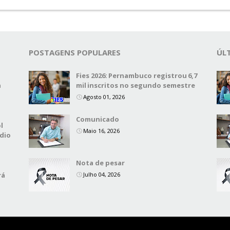
POSTAGENS POPULARES
ÚL
,
Fies 2026: Pernambuco registrou 6,7
a
mil inscritos no segundo semestre
Agosto 01, 2026
Comunicado
l
Maio 16, 2026
dio
Nota de pesar
rá
Julho 04, 2026