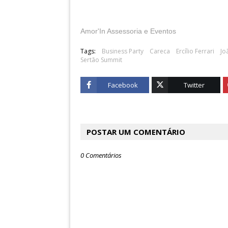
Amor'In Assessoria e Eventos
Tags:
Business Party
Careca
Ercílio Ferrari
Jo
Sertão Summit
Facebook
Twitter
POSTAR UM COMENTÁRIO
0 Comentários