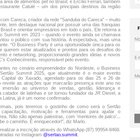
a área de alimentos pet no Brasil; e Ercílio Ferrari, também
staurante Catulé – um dos principais destinos da região
ar com Careca, criador da rede “Sanduba do Careca” – muito
nte, tem destaque nacional por possuir uma das franquias
rasil e orientar empresários em todo o país. Ele retorna a
rtão Summit em 2023 – quando o evento ainda se chamava
N
tou o público com sua história. A expectativa, mais uma
ante. “O Business Party é uma oportunidade única para os
 querem estar atualizados e prontos para os desafios do
o e networking, proporcionando grandes ideias e novos
E-
C’s Conhecimento, responsável pelo evento.
vantes no cenário empreendedor do Nordeste, o Business
o Sertão Summit 2025, que atualmente é o maior evento
M
Capital do Xaxado, agendado para os dias 25 e 26 de
ão revele as atrações que marcarão presença este ano no
imersão ao universo de vendas, gestão, liderança e
catador de latinhas e se tornou fundador da JR Diesel, a
a Latina, já é um nome confirmado.
emais, pois teremos o gostinho de como será o Sertão
capacitação, motivação e ferramentas para ajudar o
rea. Não são apenas palestras, com ‘mentores de palco’...
e o caminho. É enriquecedor!”, diz Marlo.
 realizar a inscrição através do WhatsApp (87) 99954-8468.
tradas no Instagram
@sertao.summit
.