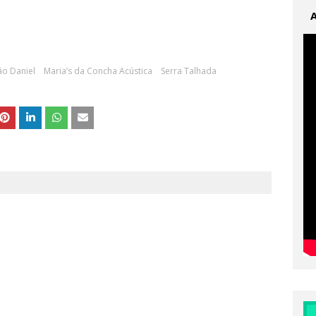
ão Daniel
Maria’s da Concha Acústica
Serra Talhada