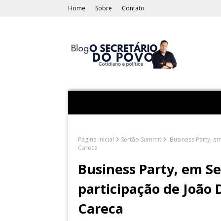
Home
Sobre
Contato
Página inicial
Sertão Summit
Business Party, em 
Careca
Business Party, em Se
participação de João Da
Careca