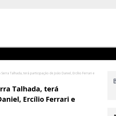
Serra Talhada, terá participação de João Daniel, Ercílio Ferrari e
rra Talhada, terá
niel, Ercílio Ferrari e