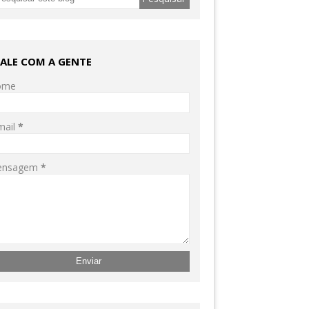
FALE COM A GENTE
ome
mail
*
ensagem
*