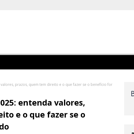
lores, prazos, quem tem direito e o que fazer se o benefício for
25: entenda valores,
ito e o que fazer se o
ado