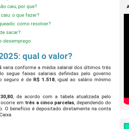
o caiu, por que?
aiu: o que fazer?
queado: como resolver?
de sacar?
ro-desemprego
025: qual o valor?
5
varia conforme a média salarial dos últimos três
 segue faixas salariais definidas pelo governo
 seguro é de
R$ 1.518
, igual ao salário mínimo
230,80
, de acordo com a tabela atualizada pelo
o ocorre em
três a cinco parcelas
, dependendo do
. O benefício é depositado diretamente na conta
Caixa.