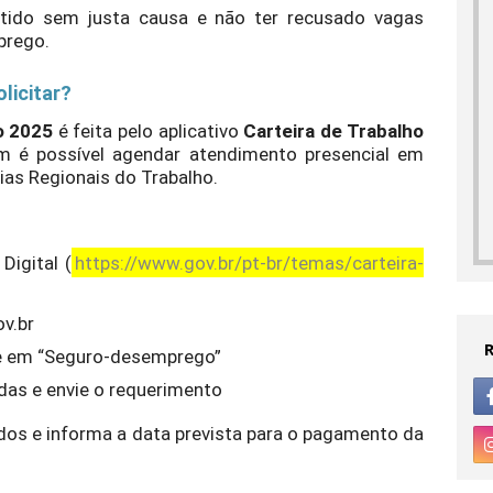
itido sem justa causa e não ter recusado vagas
prego.
licitar?
o 2025
é feita pelo aplicativo
Carteira de Trabalho
m é possível agendar atendimento presencial em
ias Regionais do Trabalho.
Digital (
https://www.gov.br/pt-br/temas/carteira-
v.br
que em “Seguro-desemprego”
das e envie o requerimento
ados e informa a data prevista para o pagamento da