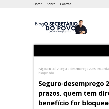
Home
Sobre
Contato
Página inicial
Seguro-desemprego 2025: entenda va
bloqueado
Seguro-desemprego 20
prazos, quem tem dire
benefício for bloque