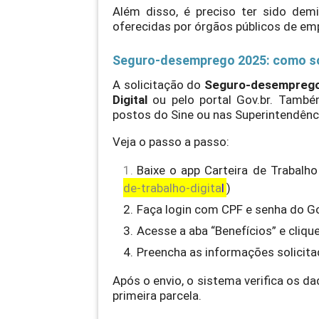
Além disso, é preciso ter sido dem
oferecidas por órgãos públicos de em
Seguro-desemprego 2025: como so
A solicitação do
Seguro-desempreg
Digital
ou pelo portal Gov.br. També
postos do Sine ou nas Superintendênc
Veja o passo a passo:
Baixe o app Carteira de Trabalho 
de-trabalho-digita
l
)
Faça login com CPF e senha do Go
Acesse a aba “Benefícios” e cli
Preencha as informações solicita
Após o envio, o sistema verifica os d
primeira parcela.