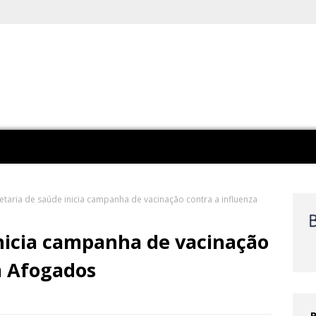
etaria de saúde inicia campanha de vacinação contra a influenza
inicia campanha de vacinação
m Afogados