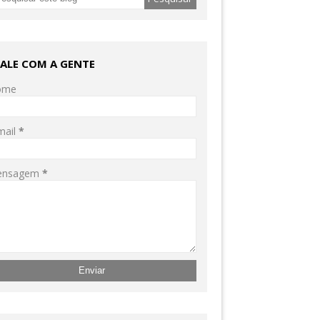
FALE COM A GENTE
ome
mail
*
ensagem
*