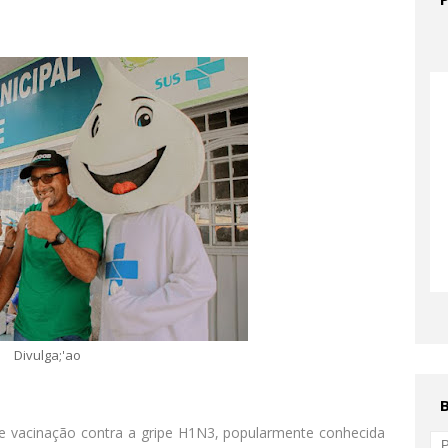
Divulga;'ao
de vacinação contra a gripe H1N3, popularmente conhecida