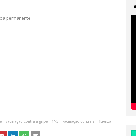
ncia permanente
de
vacinação contra a gripe H1N3
vacinação contra a influenza