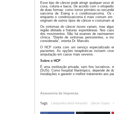
Esse tipo de câncer pode atingir qualquer osso
coxa, coluna e bacia. De acordo com o ortopedi
de duas formas: como tumor primário ou secundár
sarcoma de Ewing e o condrossarcoma. Os doi
enquanto o condrossarcoma é mais comum em ad
originam de outros tipos de câncer e costumam atin
Os sintomas do câncer ósseo variam, mas alguns
região afetada e fraturas espontâneas. Nos cas
dos movimentos. Não há exames de rastreamento
clínica. “Diante de sintomas persistentes, a 
considerada”, orienta Dr. Marcelo.
O HCP conta com um serviço especializado em 
pacientes. As opções terapêuticas incluem cirur
amputação em casos mais severos.
Sobre o HCP
É uma instituição privada, sem fins lucrativos,
(SUS). Como hospital filantrópico, depende de 
instalações e garantir o melhor tratamento aos pa
Assessoria de Imprensa
Tags:
Campanha Abril Amarelo
câncer ósseo