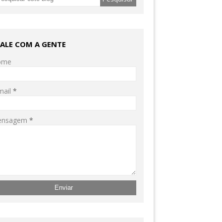
FALE COM A GENTE
ome
mail
*
ensagem
*