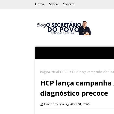
Home
Sobre
Contato
Página inicial
HCP
HCP lança campanha Abril A
HCP lança campanha 
diagnóstico precoce
Evanndro Lira
Abril 01, 2025