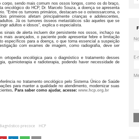
 do corpo, sendo mais comum nos ossos longos, como os do braço,
sta oncológico do HCP, Dr. Marcelo Souza, a doença se apresenta
io. “Entre os tumores primários, destacam-se o osteossarcoma, o
s primeiros afetam principalmente crianças e adolescentes,
ultos. Já os tumores ósseos metastáticos são aqueles que se
gir adultos e idosos”, explica o especialista.
 sinais de alerta incluem dor persistente nos ossos, inchaço na
os mais avançados, o paciente pode apresentar febre e limitação
N
 específicos para a doença, o que torna essencial a suspeição
investigação com exames de imagem, como radiografia, deve ser
E-
ortopedia oncológica para o diagnóstico e tratamento desses
gia, quimioterapia e radioterapia, podendo haver necessidade de
M
 referência no tratamento oncológico pelo Sistema Único de Saúde
doações para manter a qualidade no atendimento, modernizar suas
cientes
. Para saber como ajudar, acesse:
www.hcp.org.br
diagnóstico precoce
HCP