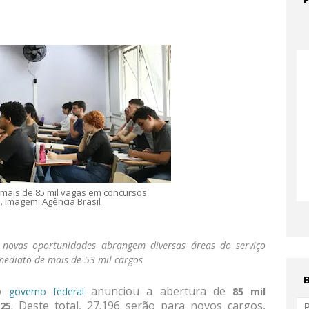
mais de 85 mil vagas em concursos
. Imagem: Agência Brasil
ovas oportunidades abrangem diversas áreas do serviço
mediato de mais de 53 mil cargos
o
anunciou a abertura de
governo federal
85 mil
. Deste total, 27.196 serão para novos cargos,
25