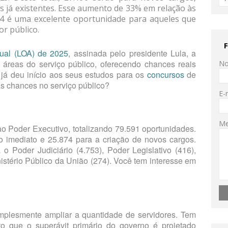
s já existentes. Esse aumento de 33% em relação às
4 é uma excelente oportunidade para aqueles que
or público.
ual (LOA) de 2025
, assinada pelo presidente Lula, a
s áreas do serviço público, oferecendo chances reais
N
já deu início aos seus estudos para os
concursos
de
 chances no serviço público?
E-
M
o Poder Executivo, totalizando 79.591 oportunidades.
o imediato e 25.874 para a criação de novos cargos.
o Poder Judiciário (4.753), Poder Legislativo (416),
istério Público da União (274). Você tem interesse em
mplesmente ampliar a quantidade de servidores. Tem
to que o superávit primário do governo é projetado