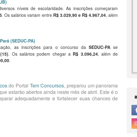
FUB)
iversos níveis de escolaridade. As inscrições começaram
5
. Os salários variam entre
R$ 3.029,90 e R$ 4.967,04
, além
 Pará (SEDUC-PA)
cação, as inscrições para o concurso da
SEDUC-PA
se
(15)
. Os salários podem chegar a
R$ 3.096,24
, além de
00,00
.
icos
do Portal
Tem Concursos
, preparou um panorama
ue estarão abertos ainda neste mês de abril. Este é o
reparar adequadamente e fortalecer suas chances de