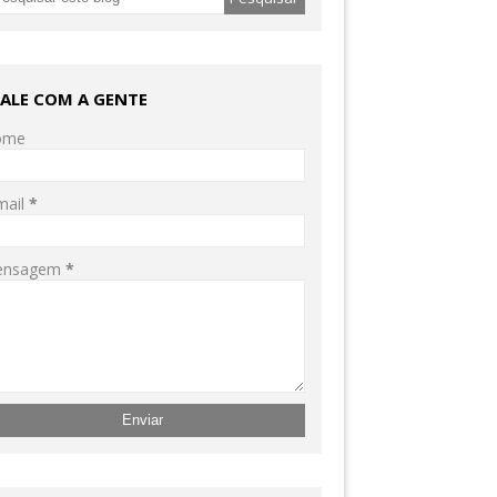
FALE COM A GENTE
ome
mail
*
ensagem
*