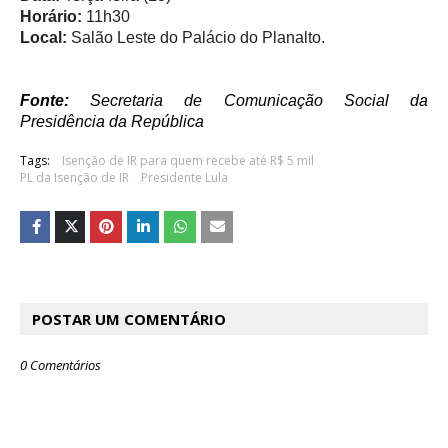
Horário:
11h30
Local:
Salão Leste do Palácio do Planalto.
Fonte:
Secretaria de Comunicação Social da
Presidência da República
Tags:
Isenção de IR para quem recebe até R$ 5 mil
PL da Isenção de IR
Presidente Lula
POSTAR UM COMENTÁRIO
0 Comentários