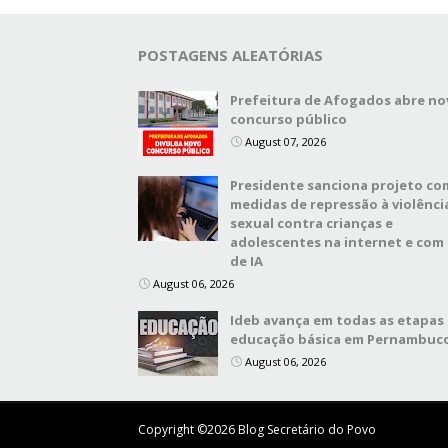
POSTAGENS ALEATÓRIAS
Prefeitura de Afogados abre no
concurso público
August 07, 2026
Presidente sanciona projeto co
medidas de repressão à violênci
sexual contra crianças e
adolescentes na internet e com
de IA
August 06, 2026
Ideb avança em todas as etapas
educação básica em Pernambuc
August 06, 2026
Copyright ©
2026
Blog Secretário do Povo