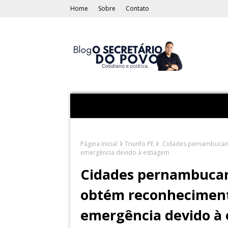
Home
Sobre
Contato
Página inicial
Triunfo PE
Cidades pernambucanas
emergência devido à estiagem
Cidades pernambucana
obtém reconheciment
emergência devido à