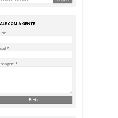
FALE COM A GENTE
ome
mail
*
ensagem
*