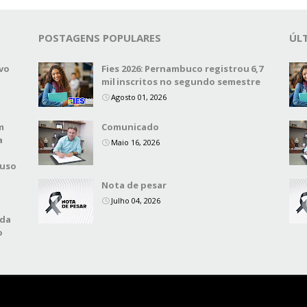
POSTAGENS POPULARES
ÚL
vo
Fies 2026: Pernambuco registrou 6,7
mil inscritos no segundo semestre
Agosto 01, 2026
m
Comunicado
a
Maio 16, 2026
 uso
Nota de pesar
Julho 04, 2026
 da
o