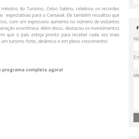
 ministro do Turismo, Celso Sabino, celebrou os recordes
as expectativas para o Carnaval. Ele também ressaltou que
rico, com um expressivo aumento no número de visitantes
peração econômica. Além disso, destacou os investimentos
tem que o país esteja pronto para receber cada vez mais
N
ra um turismo forte, dinâmico e em pleno crescimento!
E-
 o programa completo agora!
M