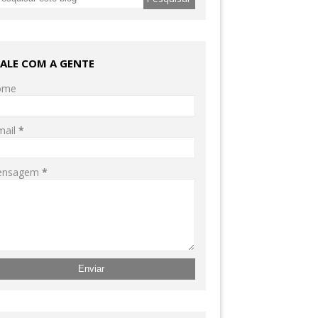
FALE COM A GENTE
ome
mail
*
ensagem
*