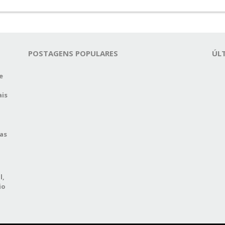
POSTAGENS POPULARES
ÚL
e
ais
das
l,
io