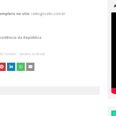
ompleto no site:
radiogov.ebc.com.br
esidência da República
 do Turismo
turismo no Brasil