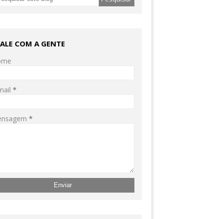
FALE COM A GENTE
ome
mail
*
ensagem
*