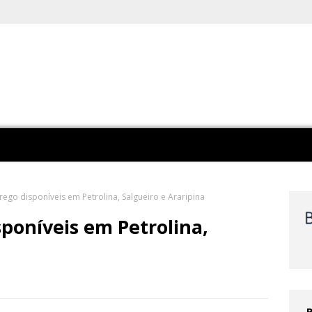
ego disponíveis em Petrolina, Salgueiro e Araripina
poníveis em Petrolina,