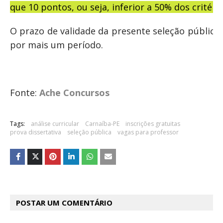
que 10 pontos, ou seja, inferior a 50% dos critério
O prazo de validade da presente seleção pública
por mais um período.
Fonte:
Ache Concursos
Tags:
análise curricular
Carnaíba-PE
inscrições gratuitas
prova dissertativa
seleção pública
vagas para professor
POSTAR UM COMENTÁRIO