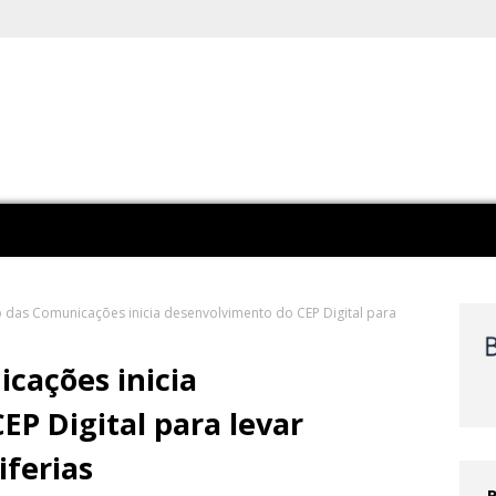
o das Comunicações inicia desenvolvimento do CEP Digital para
cações inicia
P Digital para levar
iferias