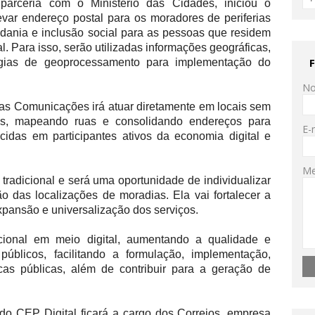
arceria com o Ministério das Cidades, iniciou o
var endereço postal para os moradores de periferias
dadania e inclusão social para as pessoas que residem
. Para isso, serão utilizadas informações geográficas,
logias de geoprocessamento para implementação do
N
o das Comunicações irá atuar diretamente em locais sem
órios, mapeando ruas e consolidando endereços para
E-
idas em participantes ativos da economia digital e
M
adicional e será uma oportunidade de individualizar
o das localizações de moradias. Ela vai fortalecer a
 expansão e universalização dos serviços.
cional em meio digital, aumentando a qualidade e
públicos, facilitando a formulação, implementação,
cas públicas, além de contribuir para a geração de
o CEP Digital ficará a cargo dos Correios, empresa