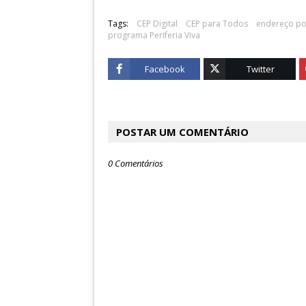
Tags:
CEP Digital
CEP para Todos
endereço pos
programa Periferia Viva
Facebook
Twitter
POSTAR UM COMENTÁRIO
0 Comentários