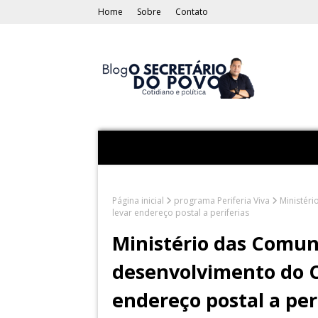
Home
Sobre
Contato
Página inicial
programa Periferia Viva
Ministéri
levar endereço postal a periferias
Ministério das Comuni
desenvolvimento do CE
endereço postal a per