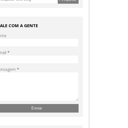
FALE COM A GENTE
ome
mail
*
ensagem
*