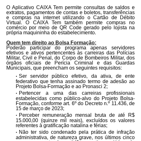
O Aplicativo CAIXA Tem permite consultas de saldos e
extratos, pagamentos de contas e boletos, transferências
e compras na internet utilizando o Cartão de Débito
Virtual. O CAIXA Tem também permite compras no
comércio por meio de QR Code gerado pelo lojista na
própria maquininha do estabelecimento.
Quem tem direito ao Bolsa Formação:
Poderão participar do programa apenas servidores
efetivos e ativos pertencentes às carreiras das Polícias
Militar, Civil e Penal, do Corpo de Bombeiros Militar, dos
órgãos oficiais de Perícia Criminal e das Guardas
Municipais, que preencham os seguintes requisitos:
Ser servidor público efetivo, da ativa, de ente
federativo que tenha assinado termo de adesão ao
Projeto Bolsa-Formação e ao Pronasci 2;
Pertencer a uma das carreiras profissionais
estabelecidas como público-alvo do Projeto Bolsa-
Formação, conforme art. 6º do Decreto n.º 11.436, de
15 de março de 2023;
Perceber remuneração mensal bruta de até R$
15.000,00 (quinze mil reais), excluídos os valores
referentes à gratificação natalina e férias;
Não ter sido condenado pela prática de infração
administrativa, de natureza grave, nos últimos cinco