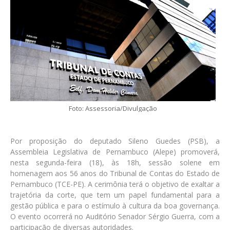
Foto: Assessoria/Divulgação
Por proposição do deputado Sileno Guedes (PSB), a
Assembleia Legislativa de Pernambuco (Alepe) promoverá,
nesta segunda-feira (18), às 18h, sessão solene em
homenagem aos 56 anos do Tribunal de Contas do Estado de
Pernambuco (TCE-PE). A cerimônia terá o objetivo de exaltar a
trajetória da corte, que tem um papel fundamental para a
gestão pública e para o estímulo à cultura da boa governança.
O evento ocorrerá no Auditório Senador Sérgio Guerra, com a
participação de diversas autoridades.