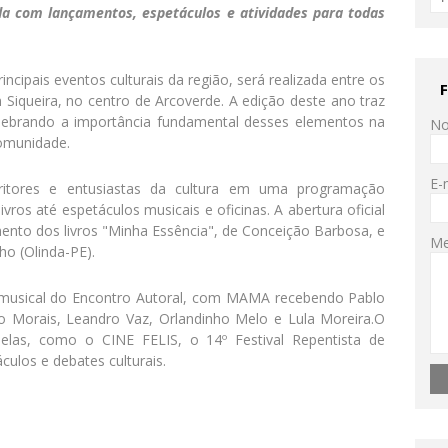
da com lançamentos, espetáculos e atividades para todas
rincipais eventos culturais da região, será realizada entre os
Siqueira, no centro de
Arcoverde
. A edição deste ano traz
celebrando a importância fundamental desses elementos na
N
comunidade.
E-
critores e entusiastas da cultura em uma programação
vros até espetáculos musicais e oficinas. A abertura oficial
ento dos livros "Minha Essência", de Conceição Barbosa, e
M
ho (Olinda-PE).
 musical do Encontro Autoral, com MAMA recebendo Pablo
o Morais, Leandro Vaz, Orlandinho Melo e Lula Moreira.O
lelas, como o CINE FELIS, o 14º Festival Repentista de
culos e debates culturais.