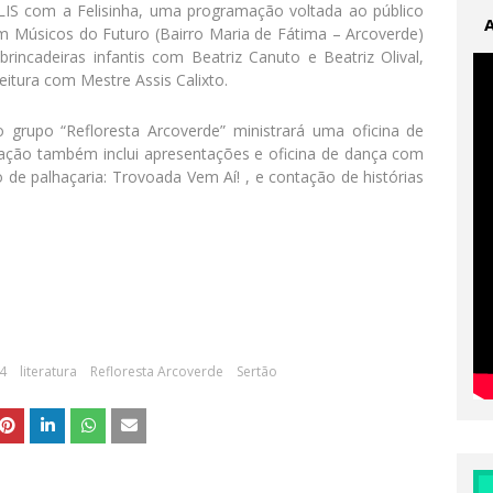
LIS com a Felisinha, uma programação voltada ao público
vem Músicos do Futuro (Bairro Maria de Fátima – Arcoverde)
rincadeiras infantis com Beatriz Canuto e Beatriz Olival,
eitura com Mestre Assis Calixto.
grupo “Refloresta Arcoverde” ministrará uma oficina de
ação também inclui apresentações e oficina de dança com
de palhaçaria: Trovoada Vem Aí! , e contação de histórias
24
literatura
Refloresta Arcoverde
Sertão