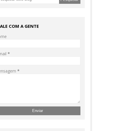
FALE COM A GENTE
ome
mail
*
ensagem
*