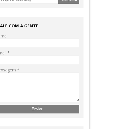
FALE COM A GENTE
ome
mail
*
ensagem
*