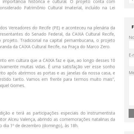
mportância histórica e cultural. O projeto conta com
nsiderado Patrimônio Cultural Imaterial, incluído na Lei
dos Vereadores do Recife (PE) e aconteceu na plenária da
esentantes do Senado Federal, da CAIXA Cultural Recife,
N
 projeto. Tradicional na capital pernambucana, o projeto
randa da CAIXA Cultural Recife, na Praça do Marco Zero.
E-
nto em cultura que a CAIXA faz e que, ao longo desses 10
tivamente muitas vidas. É uma satisfação ver esse sonho
M
to após abrirmos as portas e as janelas da nossa casa, e
estido tanto. Vamos em frente para termos muito mais”,
Raquel Gomes.
ção e terá as participações especiais do instrumentista
tor Alceu Valença, abrindo as comemorações natalinas da
no dia 1º de dezembro (domingo), às 18h.