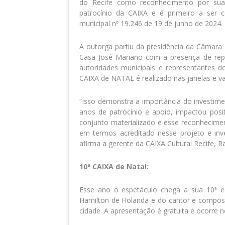
do Recife como reconhecimento por sua i
patrocínio da CAIXA e é primeiro a ser co
municipal nº 19.246 de 19 de junho de 2024.
A outorga partiu da presidência da Câmara 
Casa José Mariano com a presença de repr
autoridades municipais e representantes do
CAIXA de NATAL é realizado nas janelas e va
“Isso demonstra a importância do investime
anos de patrocínio e apoio, impactou posi
conjunto materializado e esse reconhecimen
em termos acreditado nesse projeto e inv
afirma a gerente da CAIXA Cultural Recife, 
10ª CAIXA de Natal:
Esse ano o espetáculo chega a sua 10ª edi
Hamilton de Holanda e do cantor e composi
cidade. A apresentação é gratuita e ocorre 