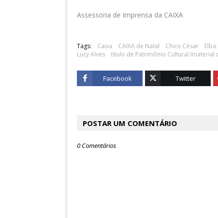
Assessoria de Imprensa da CAIXA
Tags:
Caixa
CAIXA de Natal
Chico César
Elba
Lucy Alves
título de Patrimônio Cultural Imaterial 
Facebook
Twitter
POSTAR UM COMENTÁRIO
0 Comentários