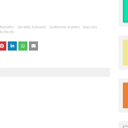
 Ramalho
Geraldo Azevedo
Guilherme Arantes
Ivan Lins
do Recife