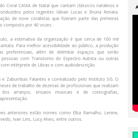
 do Coral CAIXA de Natal que cantam clássicos natalinos e
conduzidos pelos regentes Gilvan Lucas e Bruna Renata.
pação de nove coralistas que fizeram parte das primeiras
to composto por 40 vozes.
lo, a estimativa da organização é que cerca de 100 mil
cantata. Para melhor acessibilidade ao público, a produção
ras preferenciais, além de delimitar espaços que serão
a pessoas com Transtorno do Espectro Autista ou outras
com intérprete de Libras e com audiodescrição.
e Zabumbas Falantes e correalizado pelo Instituto SIS. O
eses de trabalho de dezenas de profissionais que realizam
 dos arranjos, ensaios musicais e de coreografias,
 apresentação.
ições anteriores estão nomes como Elba Ramalho, Lenine,
edo, Ivan Lins, Lucy Alves, entre outros.