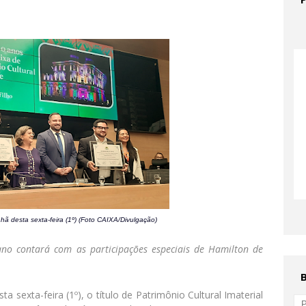
ã desta sexta-feira (1º) (Foto CAIXA/Divulgação)
 ano contará com as participações
especiais de Hamilton de
ta sexta-feira (1º), o título de Patrimônio Cultural Imaterial