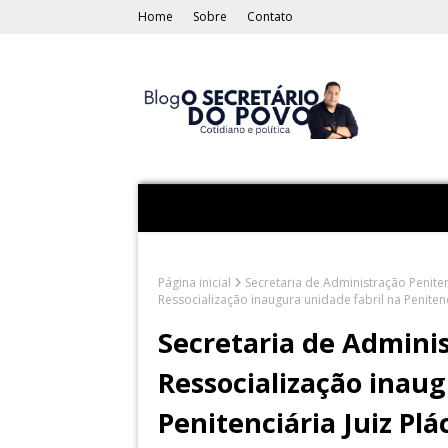
Home
Sobre
Contato
Página inicial
Secretaria de Administração Peniten
Ressocialização inaugura unidade fabril na Peniten
Secretaria de Adminis
Ressocialização inaug
Penitenciária Juiz Pl