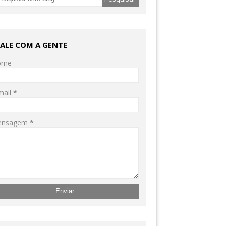
FALE COM A GENTE
ome
mail
*
ensagem
*