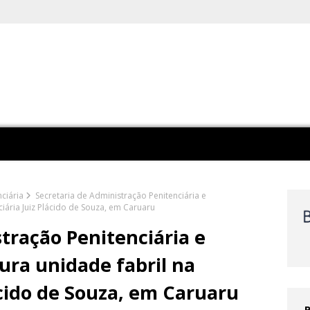
ciária
Secretaria de Administração Penitenciária e
ciária Juiz Plácido de Souza, em Caruaru
tração Penitenciária e
ura unidade fabril na
ácido de Souza, em Caruaru