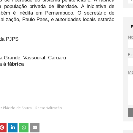
 população privada de liberdade. A iniciativa de
ambém é inédita em Pernambuco. O secretário de
alização, Paulo Paes, e autoridades locais estarão
N
 da PJPS
E-
 Grande, Vassoural, Caruaru
 à fábrica
M
uiz Plácido de Souza
Ressocialização