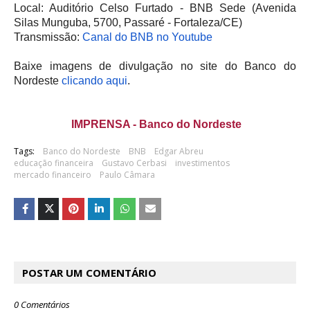
Local: Auditório Celso Furtado - BNB Sede (Avenida
Silas Munguba, 5700, Passaré - Fortaleza/CE)
Transmissão:
Canal do BNB no Youtube
Baixe imagens de divulgação no site do Banco do
Nordeste
clicando aqui
.
IMPRENSA - Banco do Nordeste
Tags:
Banco do Nordeste
BNB
Edgar Abreu
educação financeira
Gustavo Cerbasi
investimentos
mercado financeiro
Paulo Câmara
POSTAR UM COMENTÁRIO
0 Comentários