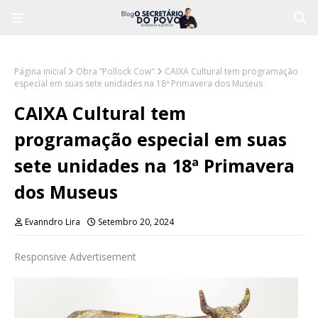
Página inicial
Obra “Pollock Cow"
CAIXA Cultural tem programação
especial em suas sete unidades na 18ª Primavera dos Museus
CAIXA Cultural tem
programação especial em suas
sete unidades na 18ª Primavera
dos Museus
Evanndro Lira
Setembro 20, 2024
Responsive Advertisement