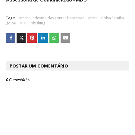
Tags:
acesso indevido das contas bancárias
alerta
Bolsa Família
golpe
MDS
phishing
POSTAR UM COMENTÁRIO
0 Comentários