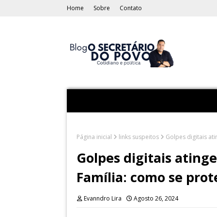
Home
Sobre
Contato
Página inicial
links suspeitos
Golpes digitais at
Golpes digitais ating
Família: como se prot
Evanndro Lira
Agosto 26, 2024