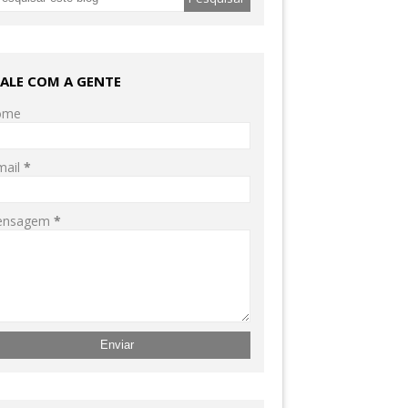
FALE COM A GENTE
ome
mail
*
ensagem
*