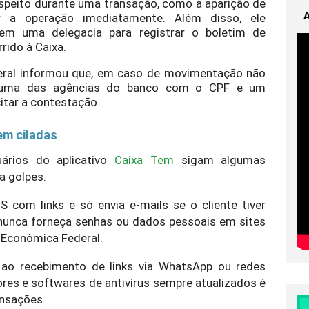
suspeito durante uma transação, como a aparição de
r a operação imediatamente. Além disso, ele
em uma delegacia para registrar o boletim de
ido à Caixa.
eral informou que, em caso de movimentação não
té uma das agências do banco com o CPF e um
itar a contestação.
 em ciladas
ários do aplicativo
Caixa Tem
sigam algumas
a golpes.
 com links e só envia e-mails se o cliente tiver
 nunca forneça senhas ou dados pessoais em sites
a Econômica Federal.
o ao recebimento de links via WhatsApp ou redes
res e softwares de antivírus sempre atualizados é
ansações.